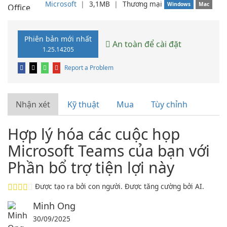
Microsoft
❘
3,1MB
❘
Thương mại
Windows
Mac
Phiên bản mới nhất
An toàn để cài đặt
1.25.14205
Report a Problem
Nhận xét
Kỹ thuật
Mua
Tùy chỉnh
Hợp lý hóa các cuộc họp
Microsoft Teams của bạn với
Phần bổ trợ tiện lợi này
Được tạo ra bởi con người. Được tăng cường bởi AI.
Minh Ong
30/09/2025