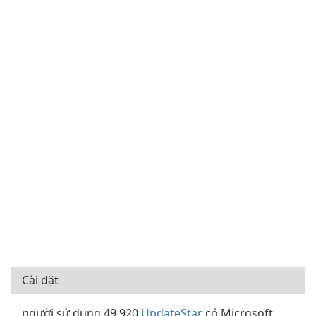
Cài đặt
người sử dụng 49.920
UpdateStar
có Microsoft