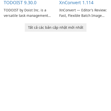
TODOIST 9.30.0
XnConvert 1.114
TODOIST by Doist Inc. is a
XnConvert — Editor’s Review:
versatile task management
Fast, Flexible Batch Image
tool designed to help
Converter for Windows,
individuals and teams
macOS and Linux XnConvert
Tất cả các bản cập nhật mới nhất
organize their work and
is a polished, cross-platform
increase productivity.
batch image processor from
XnSoft that balances depth
and simplicity.