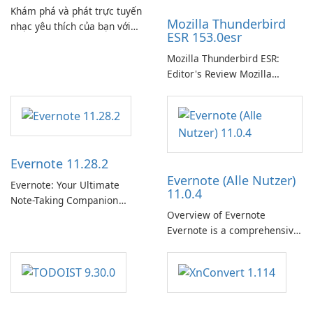
Khám phá và phát trực tuyến
Mozilla Thunderbird
nhạc yêu thích của bạn với
ESR 153.0esr
Spotify.
Mozilla Thunderbird ESR:
Editor's Review Mozilla
Thunderbird ESR (Extended
Support Release) is the long-
term support channel of the
Thunderbird desktop email
client designed for
Evernote 11.28.2
organizations and users who
Evernote (Alle Nutzer)
need predictable …
Evernote: Your Ultimate
11.0.4
Note-Taking Companion
Overview of Evernote
Evernote, developed by
Evernote is a comprehensive
EverNote Corp., is a versatile
note-taking and organization
note-taking application that
software designed to help
helps users capture ideas,
users capture, organize, and
organize to-do lists, and keep
access information across
track of important
multiple devices.
information.