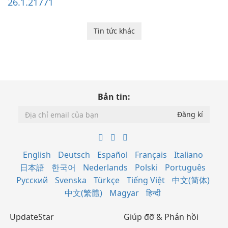
26.1.21771
Tin tức khác
Bản tin:
English
Deutsch
Español
Français
Italiano
日本語
한국어
Nederlands
Polski
Português
Русский
Svenska
Türkçe
Tiếng Việt
中文(简体)
中文(繁體)
Magyar
हिन्दी
UpdateStar
Giúp đỡ & Phản hồi