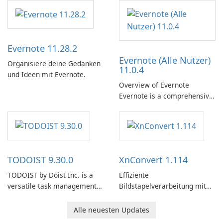
Mail-Client
Evernote 11.28.2
Evernote (Alle Nutzer)
Organisiere deine Gedanken
11.0.4
und Ideen mit Evernote.
Overview of Evernote
Evernote is a comprehensive
note-taking and organization
software designed to help
users capture, organize, and
access information across
multiple devices.
TODOIST 9.30.0
XnConvert 1.114
TODOIST by Doist Inc. is a
Effiziente
versatile task management
Bildstapelverarbeitung mit
tool designed to help
XnConvert
individuals and teams
Alle neuesten Updates
organize their work and