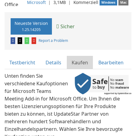
Microsoft
❘
3,1MB
❘
Kommerziell
Windows
Mac
Neueste Version
Sicher
1.25.14205
Report a Problem
Testbericht
Details
Kaufen
Bearbeiten
Unten finden Sie
Safe
No 
scam
verschiedene Kaufoptionen
No 
fraud
to 
buy
No 
malware
für Microsoft Teams
supported by UpdateStar.com
Meeting Add-in for Microsoft Office. Um Ihnen die
besten Lizenzierungsoptionen für Ihre Produkte
bieten zu können, ist UpdateStar Partner von
mehreren hundert Softwarehändlern und
Einzelhandelspartnern. Wählen Sie Ihre bevorzugte