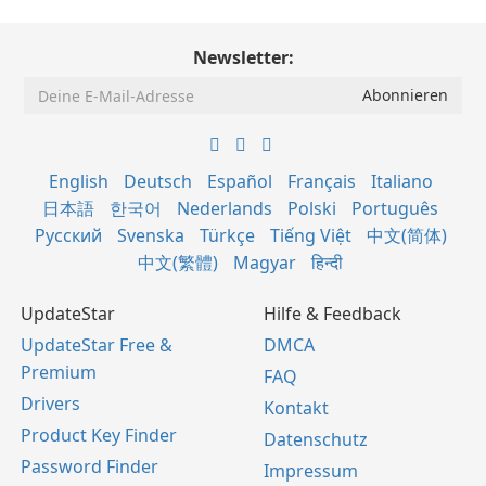
Newsletter:
English
Deutsch
Español
Français
Italiano
日本語
한국어
Nederlands
Polski
Português
Русский
Svenska
Türkçe
Tiếng Việt
中文(简体)
中文(繁體)
Magyar
हिन्दी
UpdateStar
Hilfe & Feedback
UpdateStar Free &
DMCA
Premium
FAQ
Drivers
Kontakt
Product Key Finder
Datenschutz
Password Finder
Impressum